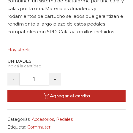
combinan un sistema de plataforma por una cara, y
calas por la otra. Materiales duraderos y
rodamientos de cartucho sellados que garantizan el
rendimiento a largo plazo de estos pedales
compatibles con SPD. Calas y tornillos incluidos.
Hay stock
BONTRAGER-
-
+
Set
de
Agregar al carrito
Pedales
Commuter
cantidad
Categorías:
Accesorios
,
Pedales
Etiqueta:
Commuter