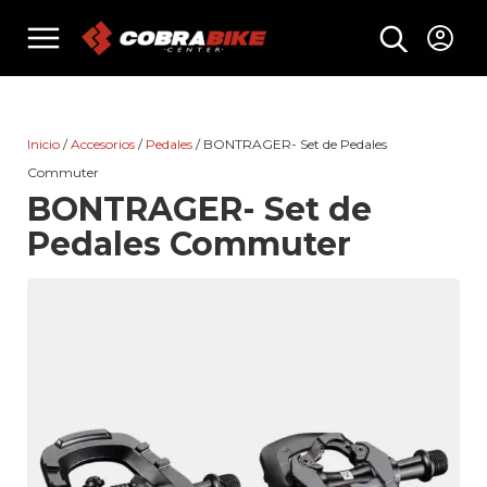
Skip
menu
to
content
Inicio
/
Accesorios
/
Pedales
/ BONTRAGER- Set de Pedales
Commuter
BONTRAGER- Set de
Pedales Commuter