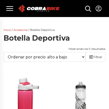
Skip
menu
to
content
Inicio
/
Accesorios
/ Botella Deportiva
Botella Deportiva
Or
Mostrando los 9 resultados
po
Filtrar
pr
al
a
ba