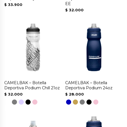
en
EE
$
33.900
la
$
32.000
página
Este
de
producto
producto
tiene
múltiples
variantes.
Las
opciones
se
pueden
CAMELBAK – Botella
CAMELBAK – Botella
elegir
Deportiva Podium Chill 21oz
Deportiva Podium 24oz
en
$
32.000
$
28.000
la
página
Este
Este
de
producto
producto
producto
tiene
tiene