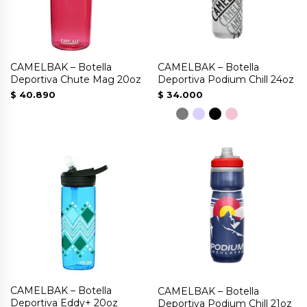
CAMELBAK – Botella
CAMELBAK – Botella
Deportiva Chute Mag 20oz
Deportiva Podium Chill 24oz
$
40.890
$
34.000
Este
producto
tiene
múltiples
variantes.
Las
opciones
se
pueden
CAMELBAK – Botella
CAMELBAK – Botella
elegir
Deportiva Eddy+ 20oz
Deportiva Podium Chill 21oz