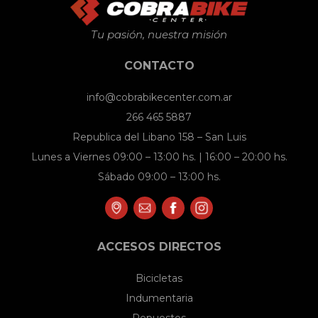
opciones
se
Tu pasión, nuestra misión
pueden
CONTACTO
elegir
en
info@cobrabikecenter.com.ar
la
266 465 5887
página
Republica del Libano 158 – San Luis
de
Lunes a Viernes 09:00 – 13:00 hs. | 16:00 – 20:00 hs.
producto
Sábado 09:00 – 13:00 hs.
ACCESOS DIRECTOS
Bicicletas
Indumentaria