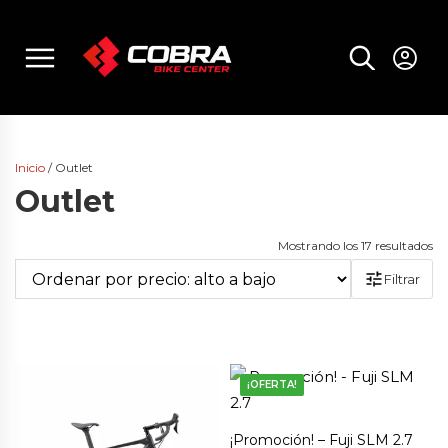
Skip
to
menu
content
Inicio
/ Outlet
Outlet
Or
Mostrando los 17 resultados
po
Filtrar
pr
al
a
ba
¡OFERTA!
¡Promoción! – Fuji SLM 2.7