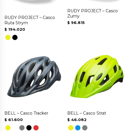
opciones
se
RUDY PROJECT – Casco
pueden
Zumy
RUDY PROJECT – Casco
$
96.815
Ruta Strym
elegir
$
194.020
en
la
Este
Este
página
producto
producto
de
tiene
tiene
producto
múltiples
múltiples
variantes.
variantes.
Las
Las
opciones
opciones
se
se
pueden
pueden
BELL – Casco Tracker
BELL – Casco Strat
elegir
elegir
$
61.600
$
46.082
en
en
la
la