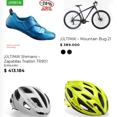
¡OFERTA!
¡ÚLTIMA! – Mountain Bug 21
$
389.000
¡ÚLTIMA! Shimano –
Zapatillas Triatlón TR901
$
516.480
$
413.184
El
El
Este
precio
precio
producto
original
actual
tiene
era:
es:
múltiples
$ 516.480.
$ 413.184.
variantes.
Las