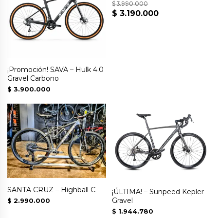
$
3.990.000
$
3.190.000
El
El
precio
precio
original
actual
era:
es:
$ 3.990.000.
$ 3.190.000.
¡Promoción! SAVA – Hulk 4.0
Gravel Carbono
$
3.900.000
SANTA CRUZ – Highball C
¡ÚLTIMA! – Sunpeed Kepler
Gravel
$
2.990.000
$
1.944.780