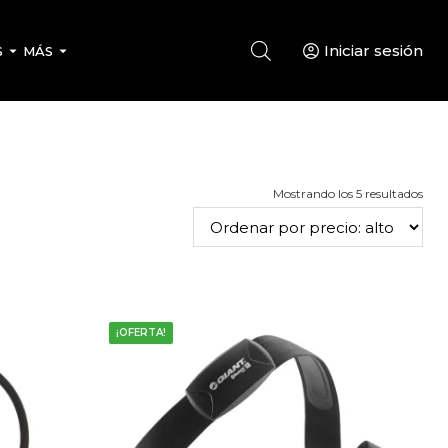
Iniciar sesión
S
MÁS
Ord
Mostrando los 5 resultados
por
prec
alto
a
bajo
¡OFERTA!