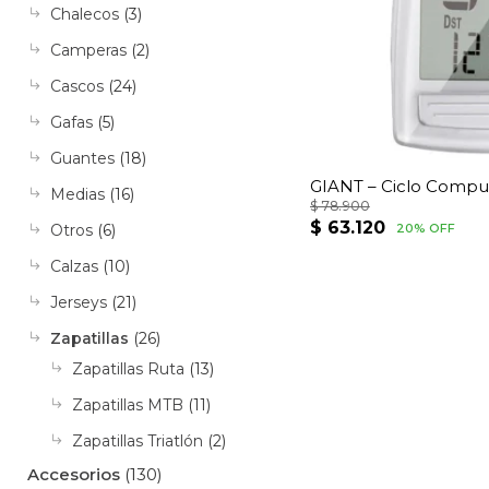
Chalecos
(3)
Camperas
(2)
Cascos
(24)
Gafas
(5)
Guantes
(18)
GIANT – Ciclo Compu
Medias
(16)
$
78.900
El
El
$
63.120
20% OFF
Otros
(6)
precio
precio
Calzas
(10)
original
actual
Jerseys
(21)
era:
es:
Zapatillas
(26)
$ 78.900.
$ 63.120.
Zapatillas Ruta
(13)
Zapatillas MTB
(11)
Zapatillas Triatlón
(2)
Accesorios
(130)