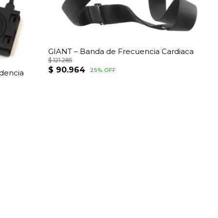
GIANT – Banda de Frecuencia Cardiaca
$
121.285
El
El
$
90.964
25% OFF
adencia
precio
precio
original
actual
era:
es:
$ 121.285.
$ 90.964.