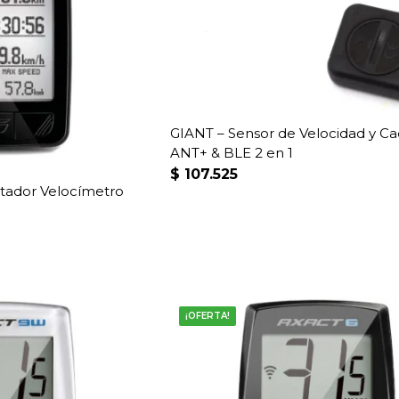
GIANT – Sensor de Velocidad y C
ANT+ & BLE 2 en 1
$
107.525
tador Velocímetro
¡OFERTA!
8.