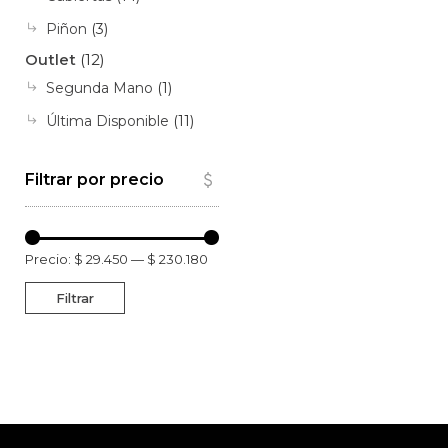
Piñon
(3)
Outlet
(12)
Segunda Mano
(1)
Última Disponible
(11)
Filtrar por precio
Precio:
$ 29.450
—
$ 230.180
Filtrar
Precio
Precio
mínimo
máximo