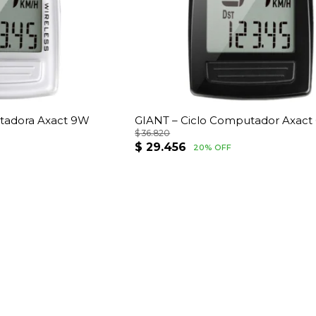
tadora Axact 9W
GIANT – Ciclo Computador Axact 
$
36.820
El
El
$
29.456
20% OFF
precio
precio
original
actual
era:
es:
$ 36.820.
$ 29.456.