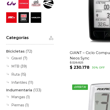
Categorías
Bicicletas
(72)
GIANT – Ciclo Compu
Neos Sync
Gravel
(7)
$
328.825
MTB
(39)
El
El
$
230.178
30% OFF
precio
precio
Ruta
(15)
original
actual
Infantiles
(11)
era:
es:
¡OFERTA!
Indumentaria
(133)
$ 328.825.
$ 230.17
Mangas
(1)
Piernas
(1)