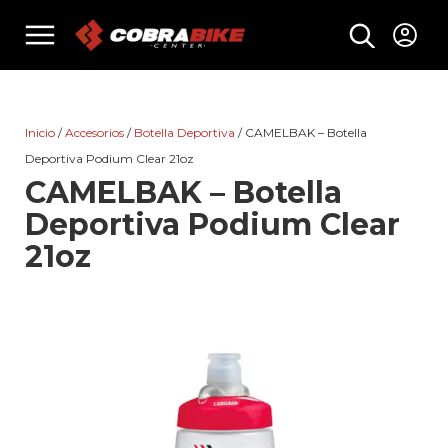
Skip
menu
to
content
Inicio
/
Accesorios
/
Botella Deportiva
/ CAMELBAK – Botella
Deportiva Podium Clear 21oz
CAMELBAK – Botella
Deportiva Podium Clear
21oz