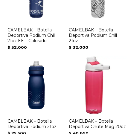
Las
opciones
se
CAMELBAK – Botella
CAMELBAK – Botella
pueden
Deportiva Podium Chill
Deportiva Podium Chill
elegir
21oz EE – Colorado
21oz
en
$
32.000
$
32.000
la
Este
página
producto
de
tiene
producto
múltiples
variantes.
Las
opciones
se
CAMELBAK – Botella
CAMELBAK – Botella
pueden
Deportiva Podium 21oz
Deportiva Chute Mag 20oz
elegir
$
25.500
$
40.890