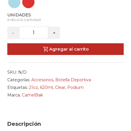
CAMELBAK
-
+
-
Botella
Agregar al carrito
Deportiva
Podium
Clear
SKU:
N/D
21oz
Categorías:
Accesorios
,
Botella Deportiva
cantidad
Etiquetas:
21oz
,
620ml
,
Clear
,
Podium
Marca:
CamelBak
Descripción