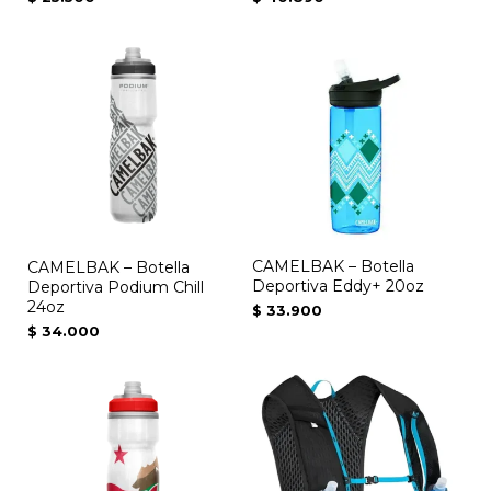
en
la
Este
página
producto
de
tiene
producto
múltiples
variantes.
Las
opciones
se
CAMELBAK – Botella
CAMELBAK – Botella
pueden
Deportiva Eddy+ 20oz
Deportiva Podium Chill
elegir
24oz
$
33.900
en
$
34.000
la
página
de
producto