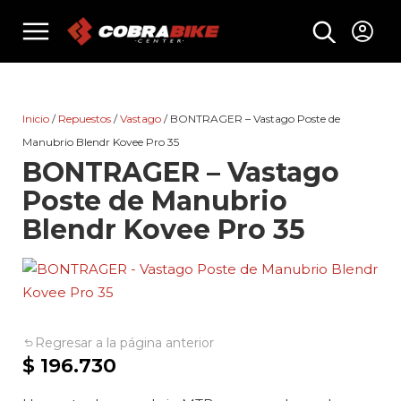
Skip
menu
to
content
Inicio
/
Repuestos
/
Vastago
/ BONTRAGER – Vastago Poste de
Manubrio Blendr Kovee Pro 35
BONTRAGER – Vastago
Poste de Manubrio
Blendr Kovee Pro 35
Regresar a la página anterior
$
196.730