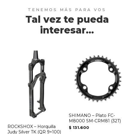
Tal vez te pueda
interesar...
SHIMANO – Plato FC-
M8000 SM-CRM81 (32T)
ROCKSHOX – Horquilla
$
131.600
Judy Silver TK (QR 9×100)