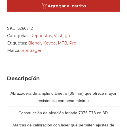
Vastago
Agregar al carrito
Poste
de
Manubrio
SKU:
5266712
Blendr
Categorías:
Repuestos
,
Vastago
Kovee
Etiquetas:
Blendr
,
Kovee
,
MTB
,
Pro
Pro
Marca:
Bontrager
35
cantidad
Descripción
Abrazadera de amplio diámetro (35 mm) que ofrece mayor
resistencia con peso mínimo.
Construcción de aleación forjada 7075 T73 en 3D.
Marcas de calibración con láser que permiten ajustes de