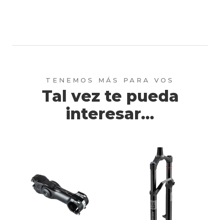
página
de
producto
Tal vez te pueda
interesar...