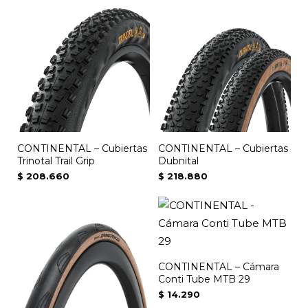
CONTINENTAL – Cubiertas
CONTINENTAL – Cubiertas
Trinotal Trail Grip
Dubnital
$
208.660
$
218.880
Este
producto
tiene
múltiples
CONTINENTAL – Cámara
variantes.
Conti Tube MTB 29
Las
$
14.290