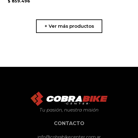
$
859.496
+ Ver más productos
Tu pasión, nuestra misión
CONTACTO
info@cobrabikecenter.com.ar