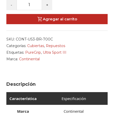
CONTINENTAL
-
+
-
Cubiertas
Agregar al carrito
Ultra
Sport
3
SKU:
CONT-US3-BR-700C
(Brown)
Categorías:
Cubiertas
,
Repuestos
cantidad
Etiquetas:
PureGrip
,
Ultra Sport III
Marca:
Continental
Descripción
Característica
Especificación
Marca
Continental