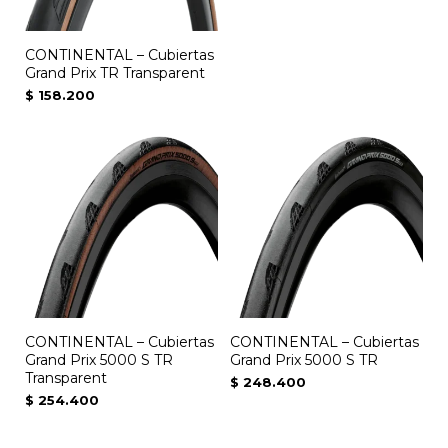
opciones
se
CONTINENTAL – Cubiertas
pueden
Grand Prix TR Transparent
elegir
$
158.200
en
la
Este
página
producto
de
tiene
producto
múltiples
variantes.
Las
opciones
se
CONTINENTAL – Cubiertas
CONTINENTAL – Cubiertas
pueden
Grand Prix 5000 S TR
Grand Prix 5000 S TR
elegir
Transparent
$
248.400
en
$
254.400
la