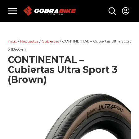
Skip
menu
to
content
Inicio
/
Repuestos
/
Cubiertas
/ CONTINENTAL – Cubiertas Ultra Sport
3 (Brown)
CONTINENTAL –
Cubiertas Ultra Sport 3
(Brown)