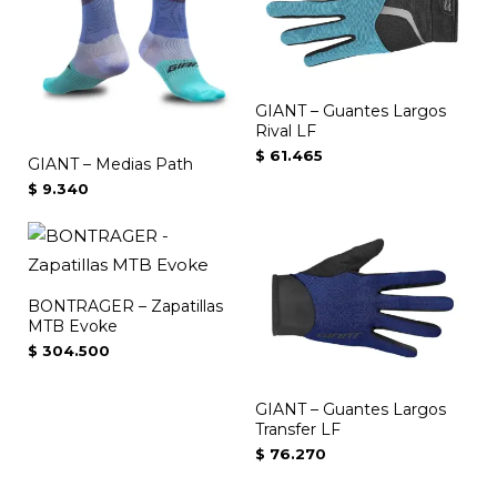
múltiples
variantes.
Las
opciones
GIANT – Guantes Largos
Rival LF
se
$
61.465
GIANT – Medias Path
pueden
$
9.340
elegir
en
la
página
BONTRAGER – Zapatillas
de
MTB Evoke
producto
$
304.500
GIANT – Guantes Largos
Transfer LF
$
76.270