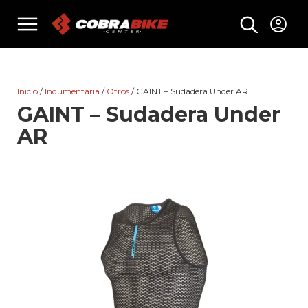
Skip
menu
to
content
Inicio
/
Indumentaria
/
Otros
/ GAINT – Sudadera Under AR
GAINT – Sudadera Under
AR