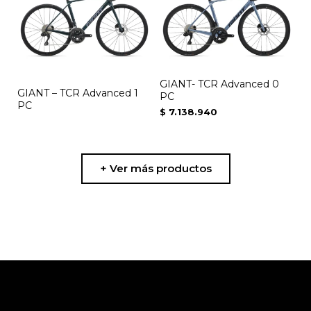
la
página
de
producto
GIANT- TCR Advanced 0
GIANT – TCR Advanced 1
PC
PC
$
7.138.940
+ Ver más productos