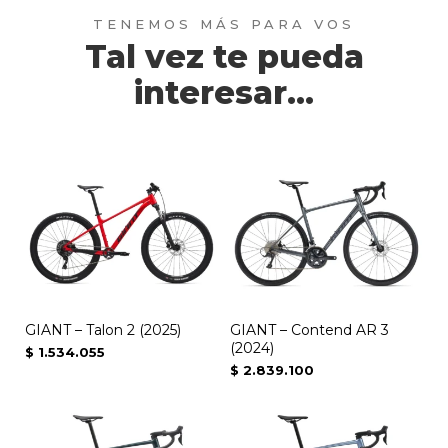
Tal vez te pueda
interesar...
Este
producto
tiene
múltiples
variantes.
Las
opciones
GIANT – Talon 2 (2025)
GIANT – Contend AR 3
(2024)
$
1.534.055
se
$
2.839.100
pueden
elegir
en