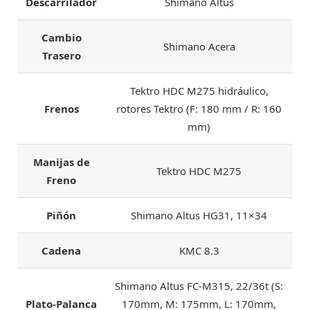
Descarrilador
Shimano Altus
Cambio
Shimano Acera
Trasero
Tektro HDC M275 hidráulico,
Frenos
rotores Tektro (F: 180 mm / R: 160
mm)
Manijas de
Tektro HDC M275
Freno
Piñón
Shimano Altus HG31, 11×34
Cadena
KMC 8.3
Shimano Altus FC-M315, 22/36t (S:
Plato-Palanca
170mm, M: 175mm, L: 170mm,