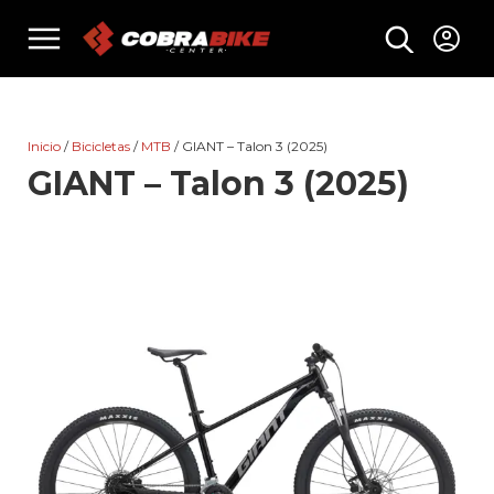
Skip
menu
to
content
Inicio
/
Bicicletas
/
MTB
/ GIANT – Talon 3 (2025)
GIANT – Talon 3 (2025)