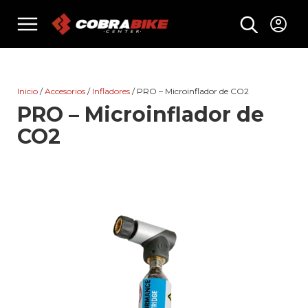
Skip
menu
to
content
Inicio
/
Accesorios
/
Infladores
/ PRO – Microinflador de CO2
PRO – Microinflador de
CO2