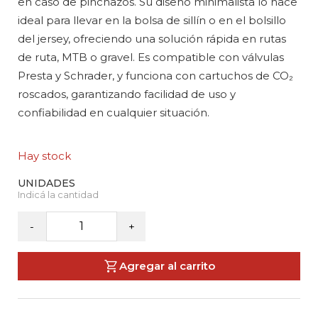
en caso de pinchazos. Su diseño minimalista lo hace
ideal para llevar en la bolsa de sillín o en el bolsillo
del jersey, ofreciendo una solución rápida en rutas
de ruta, MTB o gravel. Es compatible con válvulas
Presta y Schrader, y funciona con cartuchos de CO₂
roscados, garantizando facilidad de uso y
confiabilidad en cualquier situación.
Hay stock
PRO
-
+
-
Microinflador
Agregar al carrito
de
CO2
cantidad