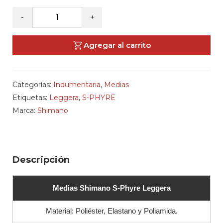
SHIMANO
-
+
-
Medias
Agregar al carrito
S-
Phyre
Leggera
Categorías:
Indumentaria
,
Medias
cantidad
Etiquetas:
Leggera
,
S-PHYRE
Marca:
Shimano
Descripción
Medias Shimano S-Phyre Leggera
Material: Poliéster, Elastano y Poliamida.