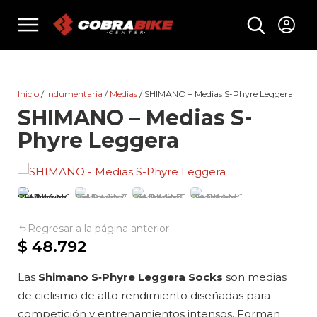
Skip
menu
to
content
Inicio
/
Indumentaria
/
Medias
/ SHIMANO – Medias S-Phyre Leggera
SHIMANO – Medias S-
Phyre Leggera
Regresar a la página anterior
$
48.792
Las
Shimano S‑Phyre Leggera Socks
son medias
de ciclismo de alto rendimiento diseñadas para
competición y entrenamientos intensos. Forman