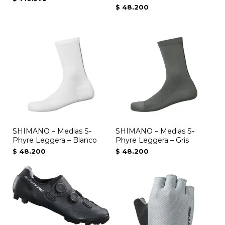
$
48.200
SHIMANO – Medias S-
SHIMANO – Medias S-
Phyre Leggera – Blanco
Phyre Leggera – Gris
$
48.200
$
48.200
Este
producto
tiene
múltiples
variantes.