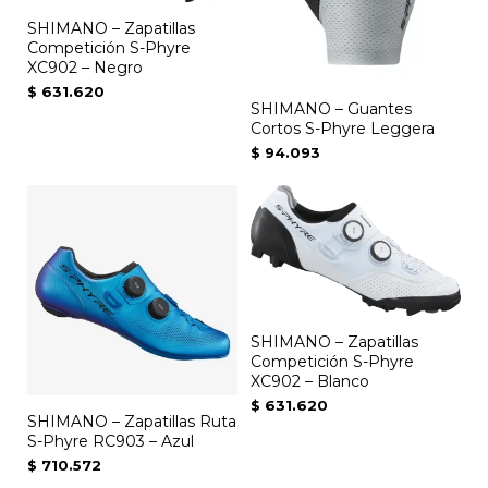
Las
SHIMANO – Zapatillas
Competición S-Phyre
opciones
XC902 – Negro
se
$
631.620
SHIMANO – Guantes
pueden
Cortos S-Phyre Leggera
elegir
$
94.093
en
la
página
de
producto
SHIMANO – Zapatillas
Competición S-Phyre
XC902 – Blanco
$
631.620
SHIMANO – Zapatillas Ruta
S-Phyre RC903 – Azul
$
710.572