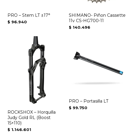
PRO – Stem LT ±17°
SHIMANO- Piñon Cassette
11v CS-HG700-11
$
96.940
$
140.496
PRO – Portasilla LT
$
99.750
ROCKSHOX – Horquilla
Judy Gold RL (Boost
15×110)
$
1.146.601