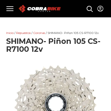
Skip
menu
to
content
Inicio
/
Repuestos
/
Coronas
/ SHIMANO- Piñon 105 CS-R7100 12v
SHIMANO- Piñon 105 CS-
R7100 12v