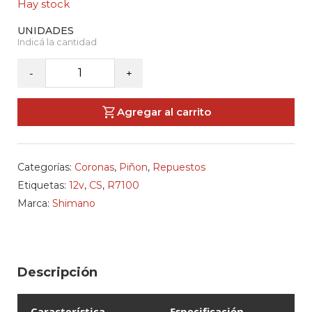
Hay stock
SHIMANO-
-
+
Piñon
105
Agregar al carrito
CS-
R7100
12v
Categorías:
Coronas
,
Piñon
,
Repuestos
cantidad
Etiquetas:
12v
,
CS
,
R7100
Marca:
Shimano
Descripción
Característica
Especificación