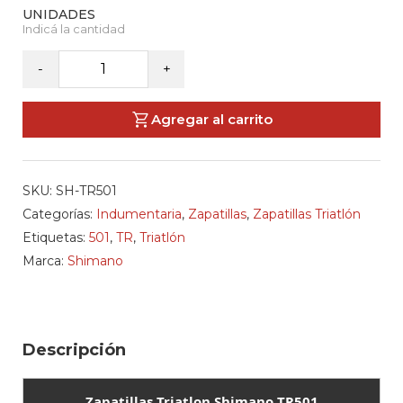
SHIMANO
-
+
-
Zapatillas
Agregar al carrito
Triatlon
TR501
cantidad
SKU:
SH-TR501
Categorías:
Indumentaria
,
Zapatillas
,
Zapatillas Triatlón
Etiquetas:
501
,
TR
,
Triatlón
Marca:
Shimano
Descripción
Zapatillas Triatlon Shimano TR501