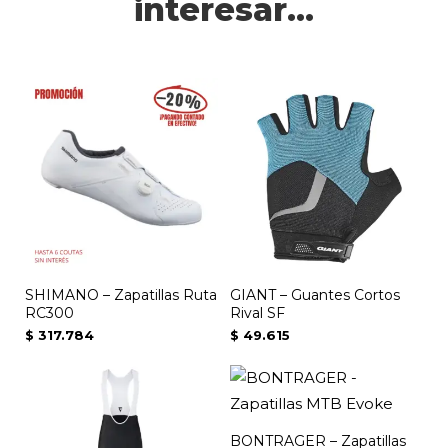
interesar...
Este
producto
tiene
múltiples
variantes.
Las
opciones
se
SHIMANO – Zapatillas Ruta
GIANT – Guantes Cortos
pueden
RC300
Rival SF
elegir
$
317.784
$
49.615
en
la
página
de
BONTRAGER – Zapatillas