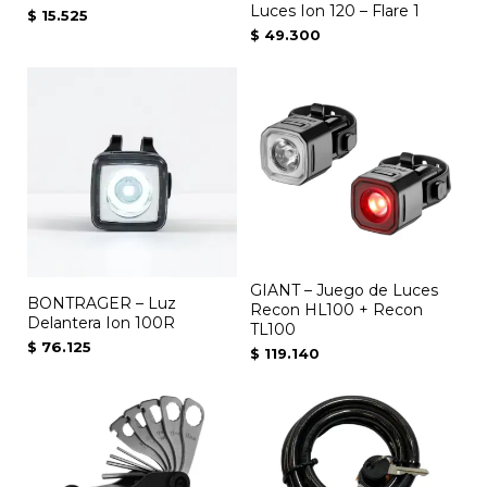
Luces Ion 120 – Flare 1
$
15.525
$
49.300
GIANT – Juego de Luces
BONTRAGER – Luz
Recon HL100 + Recon
Delantera Ion 100R
TL100
$
76.125
$
119.140