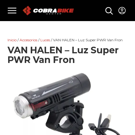
Skip
menu
to
content
Inicio
/
Accesorios
/
Luces
/ VAN HALEN – Luz Super PWR Van Fron
VAN HALEN – Luz Super
PWR Van Fron