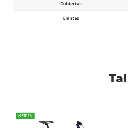
Cubiertas
Llantas
Tal
Este
¡OFERTA!
producto
tiene