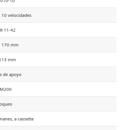
010-10
10 velocidades
HR 11-42
s, 170 mm
 113 mm
s de apoyo
-M200
loqueo
manes, a cassette