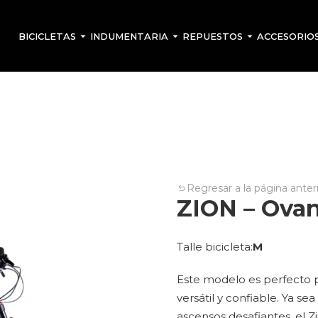
BICICLETAS
INDUMENTARIA
REPUESTOS
ACCESORIO
Regresar a la página anter
ZION – Ova
Talle bicicleta
M
Este modelo es perfecto 
versátil y confiable. Ya s
ascensos desafiantes, el 