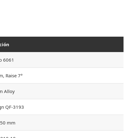
ción
o 6061
, Raise 7°
m Alloy
ign QF-3193
 350 mm