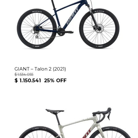
múltiples
variantes.
Las
opciones
se
pueden
elegir
en
GIANT – Talon 2 (2021)
la
$
1.534.055
página
$
1.150.541
25% OFF
de
producto