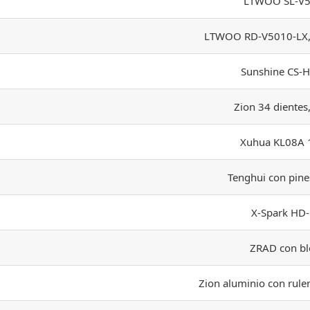
LTWOO SL-V5
LTWOO RD-V5010-LX, 
Sunshine CS-
Zion 34 diente
Xuhua KL08A
Tenghui con pine
X-Spark HD
ZRAD con b
Zion aluminio con rule