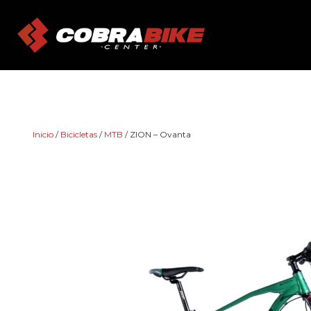
Skip
to
content
Inicio
/
Bicicletas
/
MTB
/ ZION – Ovanta