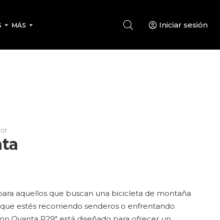
Iniciar sesión
S
MÁS
ior
nta
para aquellos que buscan una bicicleta de montaña
ea que estés recorriendo senderos o enfrentando
Zion Ovanta R29″ está diseñado para ofrecer un