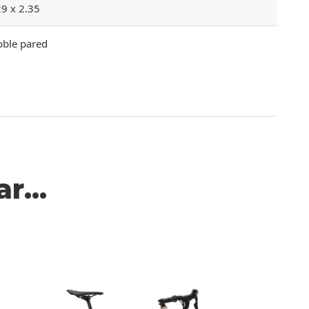
9 x 2.35
oble pared
r...