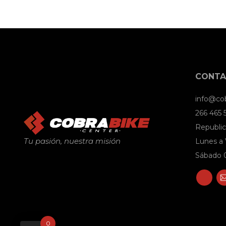
CONT
info@co
266 465
Republic
Tu pasión, nuestra misión
Lunes a 
Sábado 0
0