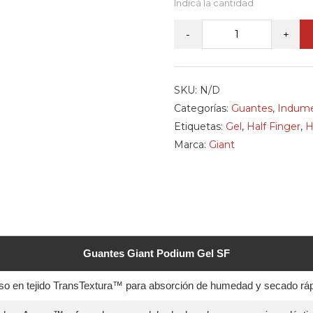
GIANT
-
+
-
Guantes
Cortos
SKU:
N/D
Podium
Categorías:
Guantes
,
Indume
Gel
Etiquetas:
Gel
,
Half Finger
,
H
SF
Marca:
Giant
cantidad
Guantes Giant Podium Gel SF
so en tejido TransTextura™ para absorción de humedad y secado ráp