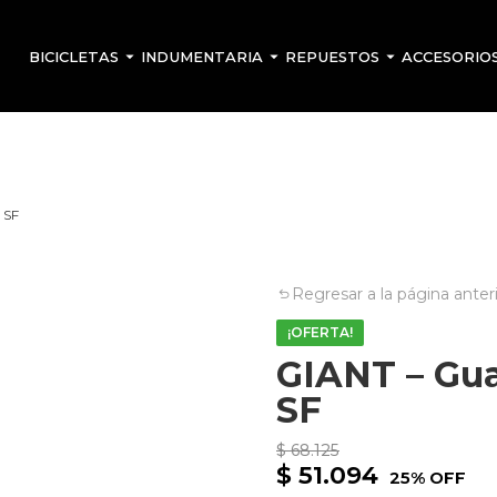
BICICLETAS
INDUMENTARIA
REPUESTOS
ACCESORIO
 SF
Regresar a la página anter
¡OFERTA!
GIANT – Gua
SF
$
68.125
$
51.094
25% OFF