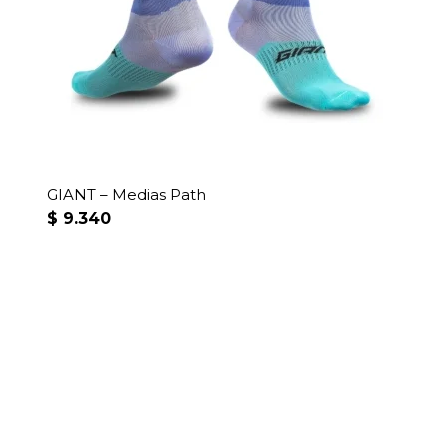
página
se
de
pueden
producto
elegir
en
la
página
de
producto
GIANT – Medias Path
$
9.340