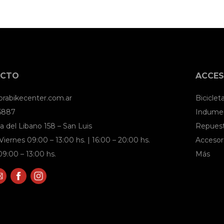
ACTO
ACCES
brabikecenter.com.ar
Biciclet
 5887
Indumen
a del Libano 158 – San Luis
Repues
Viernes 09:00 – 13:00 hs. | 16:00 – 20:00 hs.
Accesor
9:00 – 13:00 hs.
Más