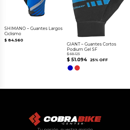
SHIMANO – Guantes Largos
Ciclismo
$
84.560
GIANT – Guantes Cortos
Podium Gel SF
$
68.125
$
51.094
25% OFF
Este
producto
tiene
múltiples
variantes.
Las
opciones
se
Tu pasión, nuestra misión