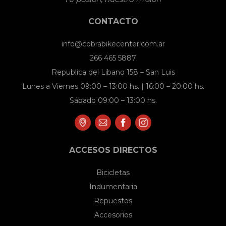
pueden
CONTACTO
elegir
en
info@cobrabikecenter.com.ar
la
266 465 5887
página
Republica del Libano 158 – San Luis
de
Lunes a Viernes 09:00 – 13:00 hs. | 16:00 – 20:00 hs.
producto
Sábado 09:00 – 13:00 hs.
ACCESOS DIRECTOS
Bicicletas
Indumentaria
Repuestos
Accesorios