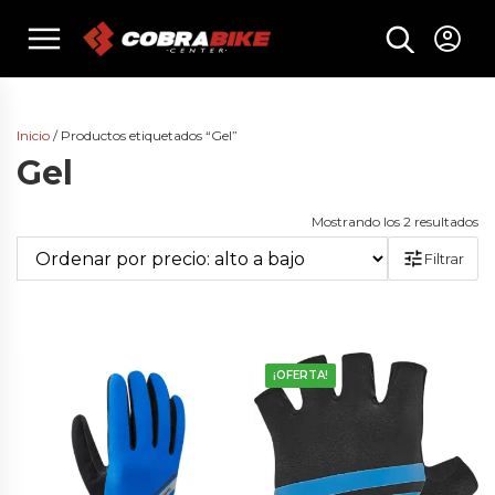
Skip
menu
to
content
Inicio
/ Productos etiquetados “Gel”
Gel
Or
Mostrando los 2 resultados
po
Filtrar
pr
al
a
ba
¡OFERTA!