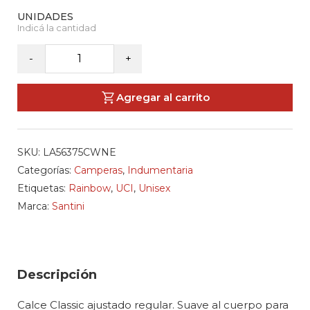
SANTINI
-
+
-
Campera
Agregar al carrito
De
Invierno
UCI
SKU:
LA56375CWNE
Rainbow
Categorías:
Camperas
,
Indumentaria
Official
Etiquetas:
Rainbow
,
UCI
,
Unisex
Black
Marca:
Santini
Unisex
cantidad
Descripción
Calce Classic ajustado regular. Suave al cuerpo para