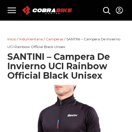
Skip
menu
to
content
Inicio
/
Indumentaria
/
Camperas
/ SANTINI – Campera De Invierno
UCI Rainbow Official Black Unisex
SANTINI – Campera De
Invierno UCI Rainbow
Official Black Unisex