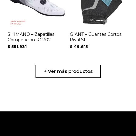
variantes.
Las
opciones
se
SHIMANO – Zapatillas
GIANT – Guantes Cortos
pueden
Competicion RC702
Rival SF
elegir
$
551.931
$
49.615
en
la
página
+ Ver más productos
de
producto