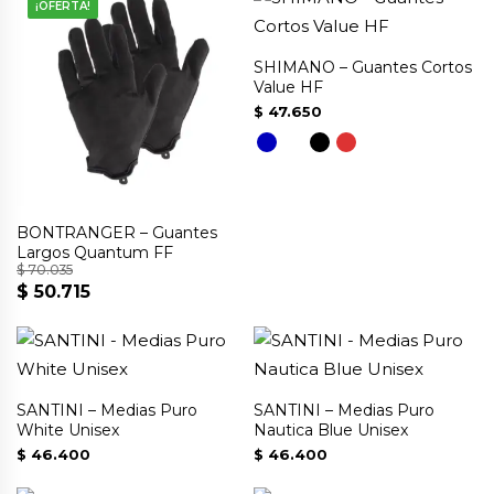
original
actual
¡OFERTA!
era:
es:
$ 79.750.
$ 63.800.
SHIMANO – Guantes Cortos
Value HF
$
47.650
BONTRANGER – Guantes
Largos Quantum FF
$
70.035
$
50.715
El
El
Este
precio
precio
producto
original
actual
tiene
era:
es:
múltiples
$ 70.035.
$ 50.715.
SANTINI – Medias Puro
SANTINI – Medias Puro
White Unisex
Nautica Blue Unisex
variantes.
$
46.400
$
46.400
Las
opciones