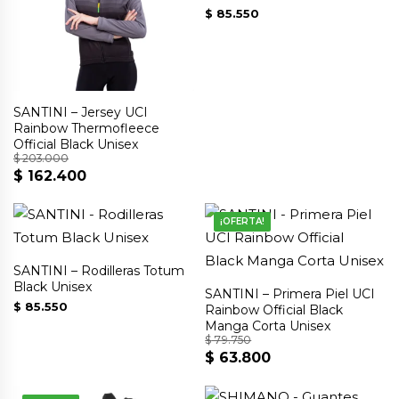
$
85.550
SANTINI – Jersey UCI
Rainbow Thermofleece
Official Black Unisex
$
203.000
$
162.400
El
El
precio
precio
original
actual
¡OFERTA!
era:
es:
$ 203.000.
$ 162.400.
SANTINI – Rodilleras Totum
Black Unisex
SANTINI – Primera Piel UCI
$
85.550
Rainbow Official Black
Manga Corta Unisex
$
79.750
$
63.800
El
El
precio
precio