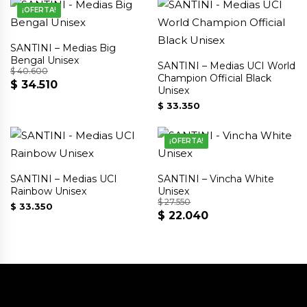
¡OFERTA!
se
pueden
SANTINI – Medias Big
elegir
Bengal Unisex
SANTINI – Medias UCI World
en
$
40.600
Champion Official Black
$
34.510
El
El
la
Unisex
precio
precio
página
$
33.350
original
actual
de
era:
es:
producto
¡OFERTA!
$ 40.600.
$ 34.510.
SANTINI – Medias UCI
SANTINI – Vincha White
Rainbow Unisex
Unisex
$
27.550
$
33.350
$
22.040
El
El
precio
precio
original
actual
era:
es:
$ 27.550.
$ 22.040.