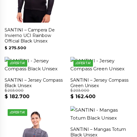
SANTINI – Campera De
Invierno UCI Rainbow
Official Black Unisex
$
275.500
¡OFERTA!
¡OFERTA!
SANTINI – Jersey Compass
SANTINI – Jersey Compass
Black Unisex
Green Unisex
$
203.000
$
203.000
$
182.700
$
162.400
El
El
El
El
precio
precio
precio
precio
original
actual
original
actual
¡OFERTA!
era:
es:
era:
es:
$ 203.000.
$ 182.700.
$ 203.000.
$ 162.400.
SANTINI – Mangas Totum
Black Unisex