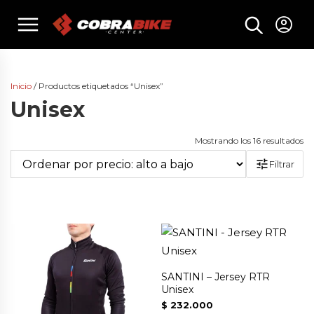
Skip
menu
to
content
Inicio
/ Productos etiquetados “Unisex”
Unisex
Or
Mostrando los 16 resultados
po
Filtrar
pr
al
a
ba
SANTINI – Jersey RTR
Unisex
$
232.000