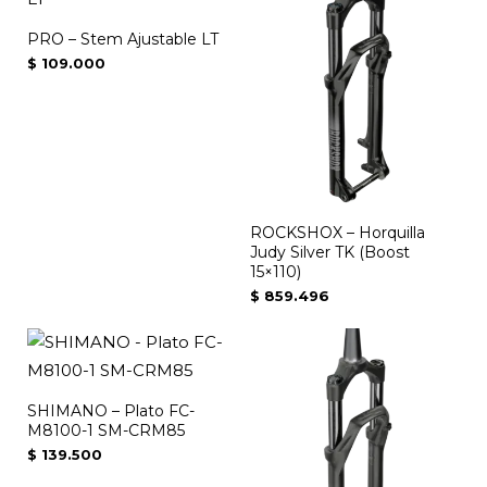
PRO – Stem Ajustable LT
$
109.000
ROCKSHOX – Horquilla
Judy Silver TK (Boost
15×110)
$
859.496
Este
producto
tiene
SHIMANO – Plato FC-
múltiples
M8100-1 SM-CRM85
variantes.
$
139.500
Las