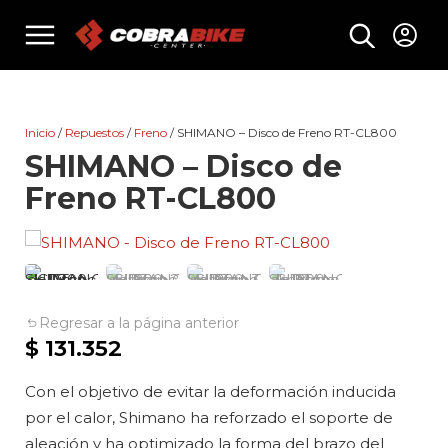
Skip
menu
to
content
Inicio
/
Repuestos
/
Freno
/ SHIMANO – Disco de Freno RT-CL800
SHIMANO – Disco de
Freno RT-CL800
Regresar a la página anterior
$
131.352
Con el objetivo de evitar la deformación inducida
por el calor, Shimano ha reforzado el soporte de
aleación y ha optimizado la forma del brazo del