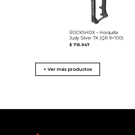
opciones
se
pueden
elegir
ROCKSHOX – Horquilla
en
Judy Silver TK (QR 9×100)
$
715.947
la
página
de
+ Ver más productos
producto