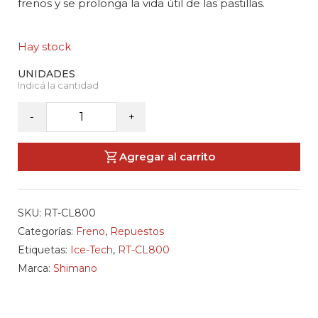
frenos y se prolonga la vida útil de las pastillas.
Hay stock
SHIMANO
-
+
-
Disco
Agregar al carrito
de
Freno
RT-
SKU:
RT-CL800
CL800
Categorías:
Freno
,
Repuestos
cantidad
Etiquetas:
Ice-Tech
,
RT-CL800
Marca:
Shimano