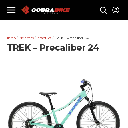
Skip
menu
to
content
Inicio
/
Bicicletas
/
Infantiles
/ TREK – Precaliber 24
TREK – Precaliber 24