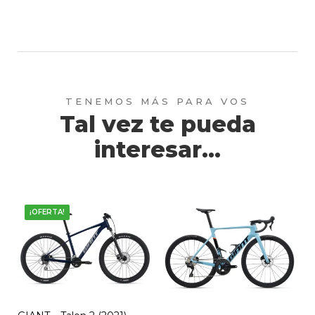
Tal vez te pueda
interesar...
Este
¡OFERTA!
producto
tiene
múltiples
variantes.
Las