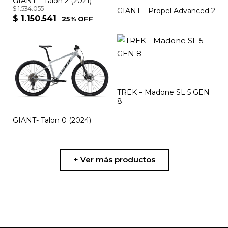
opciones
GIANT – Talon 2 (2021)
$
1.534.055
GIANT – Propel Advanced 2
se
$
1.150.541
25% OFF
pueden
elegir
en
la
página
TREK – Madone SL 5 GEN
de
8
producto
GIANT- Talon 0 (2024)
+ Ver más productos