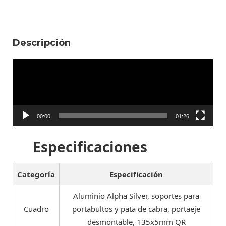
Descripción
Reproductor
de
vídeo
00:00
01:26
Especificaciones
Categoría
Especificación
Aluminio Alpha Silver, soportes para
Cuadro
portabultos y pata de cabra, portaeje
desmontable, 135x5mm QR