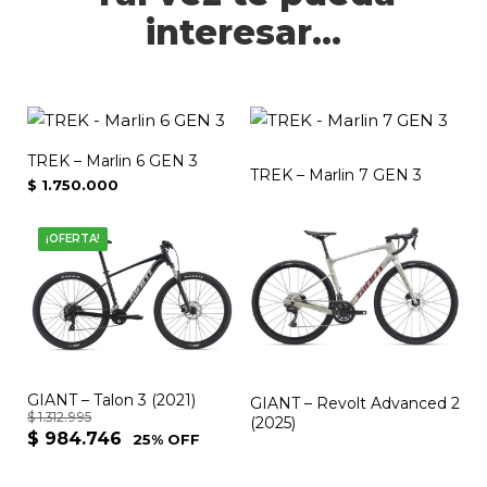
interesar...
Este
producto
TREK – Marlin 6 GEN 3
tiene
TREK – Marlin 7 GEN 3
$
1.750.000
múltiples
Este
variantes.
¡OFERTA!
producto
Las
tiene
opciones
múltiples
se
variantes.
pueden
Las
elegir
opciones
GIANT – Talon 3 (2021)
en
GIANT – Revolt Advanced 2
$
1.312.995
(2025)
se
la
$
984.746
25% OFF
pueden
página
elegir
de