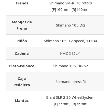
Frenos
Shimano SM-RT70 rotors
[F]160mm, [R]140mm
Manijas de
Shimano 105 Di2
Freno
Piñón
Shimano 105, 12-speed, 11×34
Cadena
KMC X12L-1
Plato-Palanca
Shimano 105, 36/52
Caja
Shimano, press fit
Pedalera
Giant SLR 2 36 WheelSystem,
Llantas
[F]36mm, [R]36mm