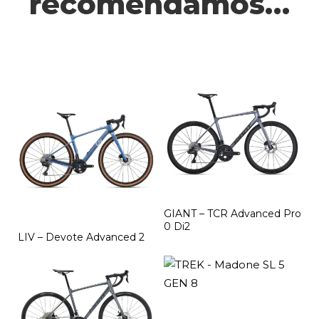
recomendamos…
GIANT – TCR Advanced Pro
0 Di2
LIV – Devote Advanced 2
Este
producto
tiene