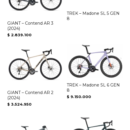
múltiples
variantes.
TREK – Madone SL 5 GEN
Las
8
opciones
GIANT – Contend AR 3
(2024)
se
$
2.839.100
pueden
elegir
en
la
página
de
producto
TREK – Madone SL 6 GEN
8
GIANT – Contend AR 2
$
9.150.000
(2024)
$
3.524.950