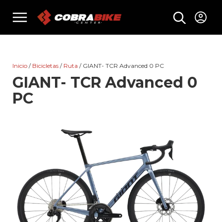
Skip
menu
to
content
Inicio
/
Bicicletas
/
Ruta
/ GIANT- TCR Advanced 0 PC
GIANT- TCR Advanced 0
PC