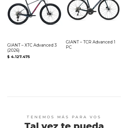
GIANT – TCR Advanced 1
GIANT – XTC Advanced 3
PC
(2026)
$
4.127.475
Tal vez te pueda