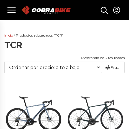
Skip
menu
to
content
Inicio
/ Productos etiquetados “TCR”
TCR
Or
Mostrando los 3 resultados
po
Filtrar
pr
al
a
ba