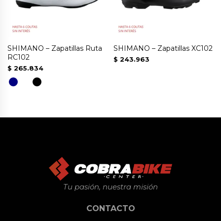
SHIMANO – Zapatillas Ruta
SHIMANO – Zapatillas XC102
RC102
$
243.963
$
265.834
Este
producto
tiene
múltiples
variantes.
Las
opciones
se
Tu pasión, nuestra misión
pueden
CONTACTO
elegir