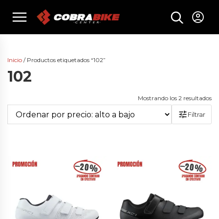
Skip
menu
to
content
Inicio
/ Productos etiquetados “102”
102
Or
Mostrando los 2 resultados
po
Filtrar
pr
al
a
ba