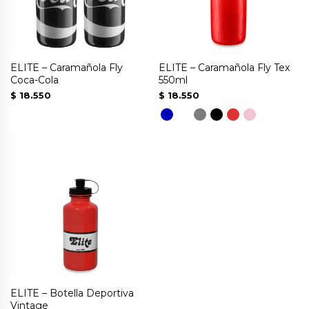
ELITE – Caramañola Fly
ELITE – Caramañola Fly Tex
Coca-Cola
550ml
$
18.550
$
18.550
Este
Este
producto
producto
tiene
tiene
múltiples
múltiples
variantes.
variantes.
Las
Las
opciones
opciones
se
se
pueden
pueden
ELITE – Botella Deportiva
elegir
elegir
Vintage