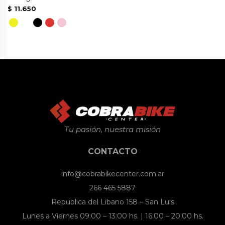
en
en
$
11.650
la
la
página
página
Este
de
de
producto
producto
producto
tiene
múltiples
variantes.
Las
opciones
se
Tu pasión, nuestra misión
pueden
CONTACTO
elegir
en
info@cobrabikecenter.com.ar
la
266 465 5887
página
Republica del Libano 158 – San Luis
de
Lunes a Viernes 09:00 – 13:00 hs. | 16:00 – 20:00 hs.
producto