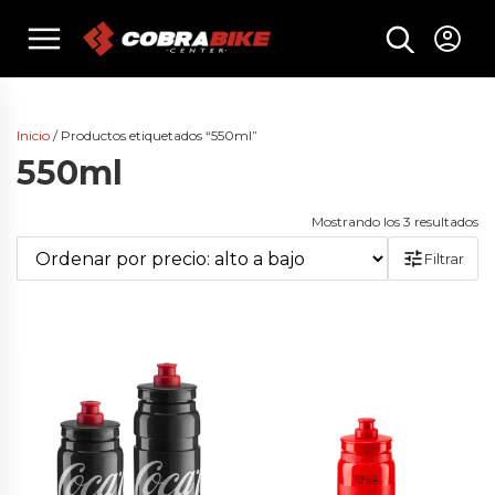
Skip
menu
to
content
Inicio
/ Productos etiquetados “550ml”
550ml
Or
Mostrando los 3 resultados
po
Filtrar
pr
al
a
ba