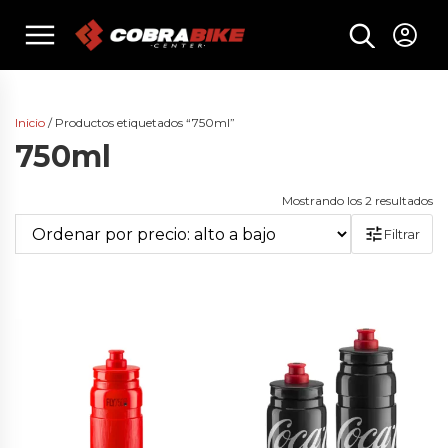
Skip
menu
to
content
Inicio
/ Productos etiquetados “750ml”
750ml
Or
Mostrando los 2 resultados
po
Filtrar
pr
al
a
ba