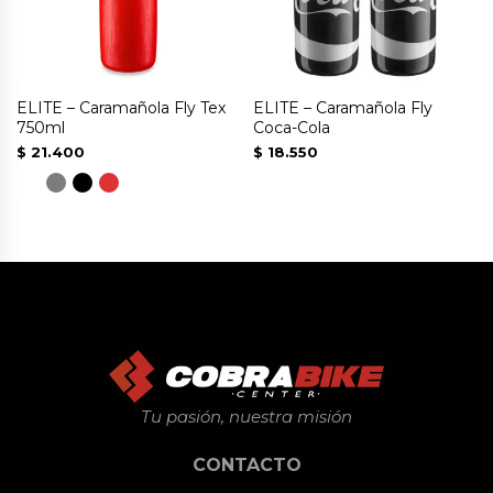
ELITE – Caramañola Fly Tex
ELITE – Caramañola Fly
750ml
Coca-Cola
$
21.400
$
18.550
Este
Este
producto
producto
tiene
tiene
múltiples
múltiples
variantes.
variantes.
Las
Las
opciones
opciones
se
se
Tu pasión, nuestra misión
pueden
pueden
CONTACTO
elegir
elegir