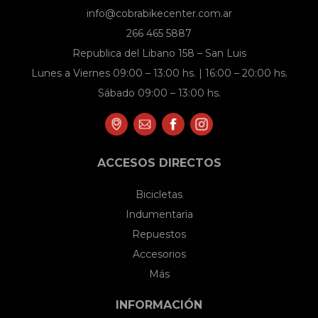
en
en
info@cobrabikecenter.com.ar
la
la
266 465 5887
página
página
Republica del Libano 158 – San Luis
de
de
Lunes a Viernes 09:00 – 13:00 hs. | 16:00 – 20:00 hs.
producto
producto
Sábado 09:00 – 13:00 hs.
ACCESOS DIRECTOS
Bicicletas
Indumentaria
Repuestos
Accesorios
Más
INFORMACIÓN