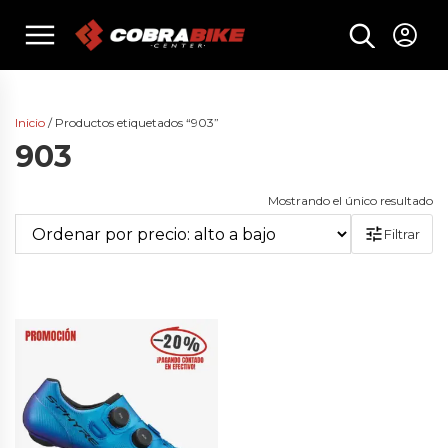
Skip
menu
to
content
Inicio
/ Productos etiquetados “903”
903
Mostrando el único resultado
Filtrar