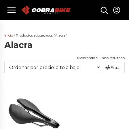
Skip
menu
to
content
Inicio
/ Productos etiquetados “Alacra”
Alacra
Mostrando el único resultado
Filtrar