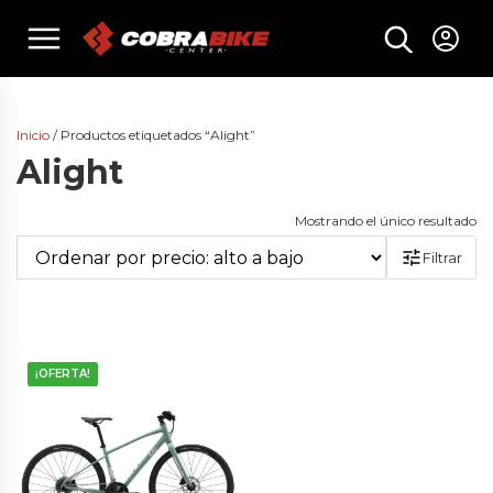
Skip
menu
to
content
Inicio
/ Productos etiquetados “Alight”
Alight
Mostrando el único resultado
Filtrar
¡OFERTA!