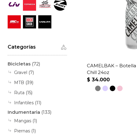
Categorías
Bicicletas
(72)
CAMELBAK – Botella
Chill 24oz
Gravel
(7)
$
34.000
MTB
(39)
Ruta
(15)
Este
Infantiles
(11)
producto
Indumentaria
(133)
tiene
múltiples
Mangas
(1)
variantes.
Piernas
(1)
Las