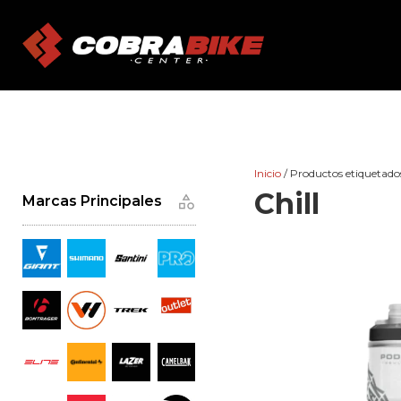
Skip
to
content
Inicio
/ Productos etiquetados
Chill
Marcas Principales