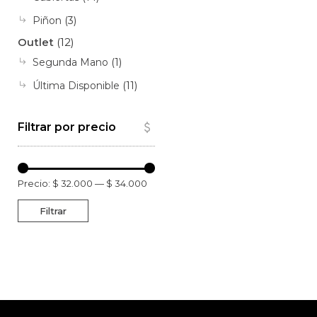
Piñon
(3)
Outlet
(12)
Segunda Mano
(1)
Última Disponible
(11)
Filtrar por precio
Precio:
$ 32.000
—
$ 34.000
Filtrar
Precio
Precio
mínimo
máximo