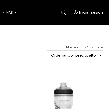
Iniciar sesión
S
MÁS
Ord
Mostrando los 3 resultados
por
prec
alto
a
bajo