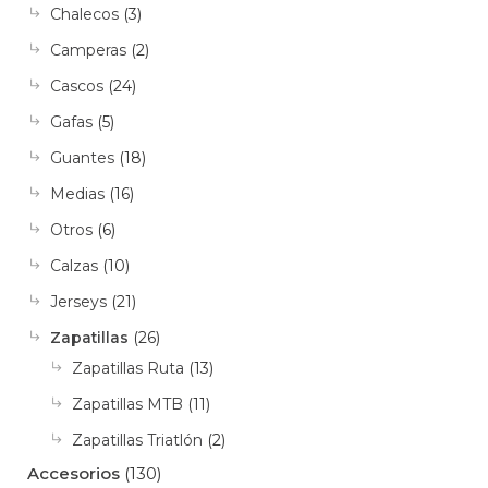
Chalecos
(3)
opciones
Camperas
(2)
se
pueden
Cascos
(24)
elegir
Gafas
(5)
en
Guantes
(18)
la
Medias
(16)
página
de
Otros
(6)
producto
Calzas
(10)
Jerseys
(21)
Zapatillas
(26)
Zapatillas Ruta
(13)
Zapatillas MTB
(11)
Zapatillas Triatlón
(2)
Accesorios
(130)