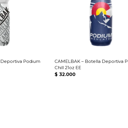
 Deportiva Podium
CAMELBAK – Botella Deportiva 
Chill 21oz EE
$
32.000
Este
producto
tiene
múltiples
variantes.
Las