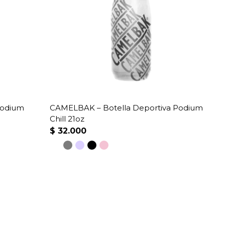
Podium
CAMELBAK – Botella Deportiva Podium
Chill 21oz
$
32.000
Este
producto
tiene
múltiples
variantes.
Las