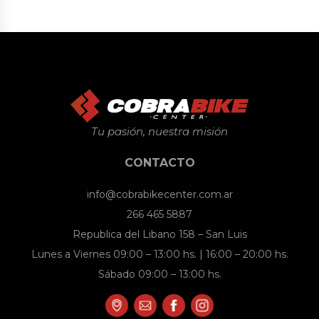
original
actual
original
actual
era:
es:
era:
es:
$ 78.900.
$ 63.120.
$ 36.820.
$ 29.456.
Tu pasión, nuestra misión
CONTACTO
info@cobrabikecenter.com.ar
266 465 5887
Republica del Libano 158 – San Luis
Lunes a Viernes 09:00 – 13:00 hs. | 16:00 – 20:00 hs.
Sábado 09:00 – 13:00 hs.