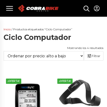
Skip
menu
to
content
Inicio
/ Productos etiquetados “Ciclo Computador”
Ciclo Computador
Or
Mostrando los 4 resultados
po
Filtrar
pr
al
a
ba
¡OFERTA!
¡OFERTA!