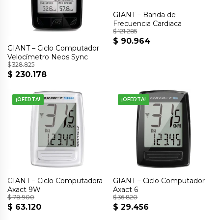
GIANT – Banda de
Frecuencia Cardiaca
$
121.285
$
90.964
El
El
GIANT – Ciclo Computador
precio
precio
Velocímetro Neos Sync
$
328.825
original
actual
$
230.178
El
El
era:
es:
precio
precio
$ 121.285.
$ 90.964.
original
actual
¡OFERTA!
¡OFERTA!
era:
es:
$ 328.825.
$ 230.178.
GIANT – Ciclo Computadora
GIANT – Ciclo Computador
Axact 9W
Axact 6
$
78.900
$
36.820
$
63.120
$
29.456
El
El
El
El
precio
precio
precio
precio