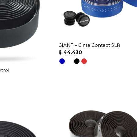
GIANT – Cinta Contact SLR
$
44.430
trol
Este
producto
tiene
múltiples
variantes.
Las