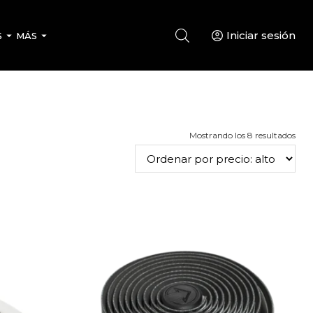
Iniciar sesión
S
MÁS
Ord
Mostrando los 8 resultados
por
prec
alto
a
bajo