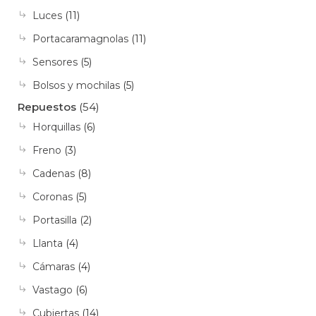
Las
Luces
(11)
opciones
Portacaramagnolas
(11)
se
pueden
Sensores
(5)
elegir
Bolsos y mochilas
(5)
en
Repuestos
(54)
la
Horquillas
(6)
página
Freno
(3)
de
producto
Cadenas
(8)
Coronas
(5)
Portasilla
(2)
Llanta
(4)
Cámaras
(4)
Vastago
(6)
Cubiertas
(14)