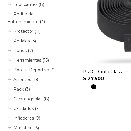
Lubricantes
(8)
opciones
se
Rodillo de
pueden
Entrenamiento
(4)
elegir
Protector
(11)
en
Pedales
(3)
la
página
Puños
(7)
de
Herramientas
(15)
producto
Botella Deportiva
(9)
PRO – Cinta Classic 
$
27.500
Asientos
(18)
Rack
(3)
Este
Caramagnolas
(8)
producto
Candados
(2)
tiene
múltiples
Infladores
(9)
variantes.
Manubrio
(6)