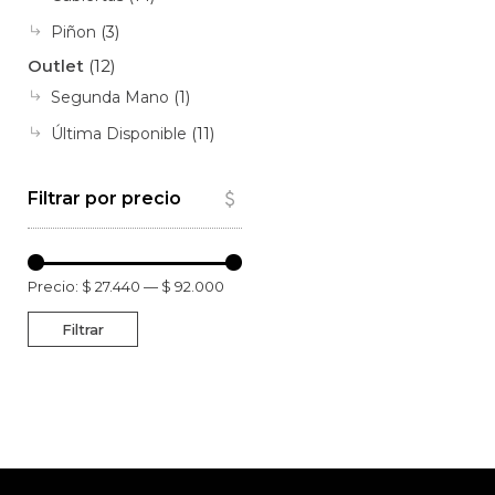
Piñon
(3)
Outlet
(12)
Segunda Mano
(1)
Última Disponible
(11)
Filtrar por precio
Precio:
$ 27.440
—
$ 92.000
Filtrar
Precio
Precio
mínimo
máximo