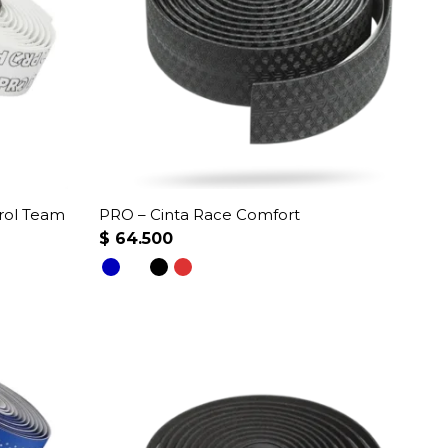
rol Team
PRO – Cinta Race Comfort
$
64.500
Este
producto
tiene
múltiples
variantes.
Las