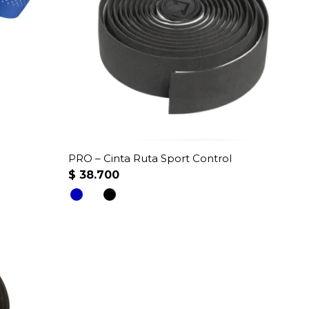
opciones
se
pueden
elegir
en
la
página
de
producto
PRO – Cinta Ruta Sport Control
$
38.700
Este
producto
tiene
múltiples
variantes.
Las