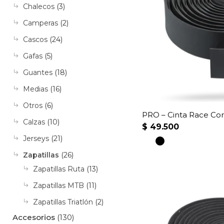
Chalecos
(3)
Camperas
(2)
Cascos
(24)
Gafas
(5)
Guantes
(18)
Medias
(16)
Otros
(6)
PRO – Cinta Race Con
Calzas
(10)
$
49.500
Jerseys
(21)
Este
Zapatillas
(26)
producto
Zapatillas Ruta
(13)
tiene
Zapatillas MTB
(11)
múltiples
Zapatillas Triatlón
(2)
variantes.
Accesorios
(130)
Las