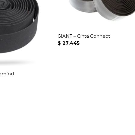
opciones
se
pueden
elegir
GIANT – Cinta Connect
en
$
27.445
la
página
de
producto
Comfort