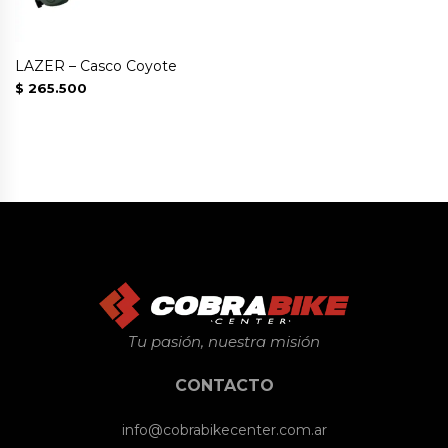
LAZER – Casco Coyote
$
265.500
Tu pasión, nuestra misión
CONTACTO
info@cobrabikecenter.com.ar