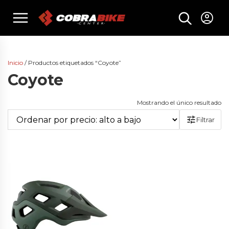
Skip
menu
to
content
Inicio
/ Productos etiquetados “Coyote”
Coyote
Mostrando el único resultado
Filtrar