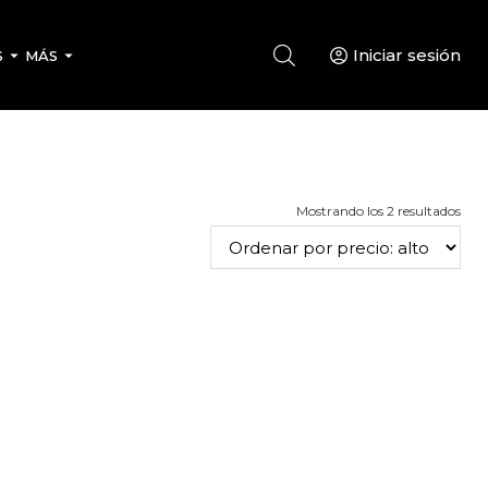
Iniciar sesión
S
MÁS
Ord
Mostrando los 2 resultados
por
prec
alto
a
bajo