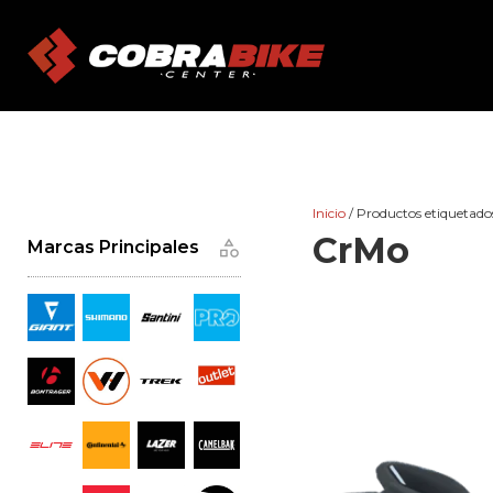
Skip
to
content
Inicio
/ Productos etiquetad
CrMo
Marcas Principales