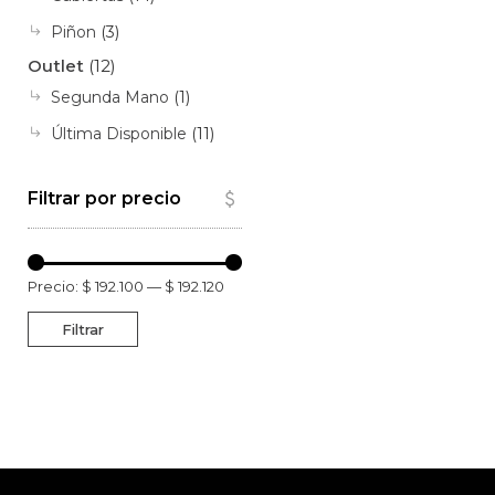
Piñon
(3)
Outlet
(12)
Segunda Mano
(1)
Última Disponible
(11)
Filtrar por precio
Precio:
$ 192.100
—
$ 192.120
Filtrar
Precio
Precio
mínimo
máximo