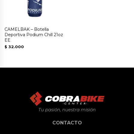
CAMELBAK – Botella
Deportiva Podium Chill 21oz
EE
$
32.000
Este
producto
tiene
múltiples
variantes.
Las
opciones
se
Tu pasión, nuestra misión
pueden
CONTACTO
elegir
en