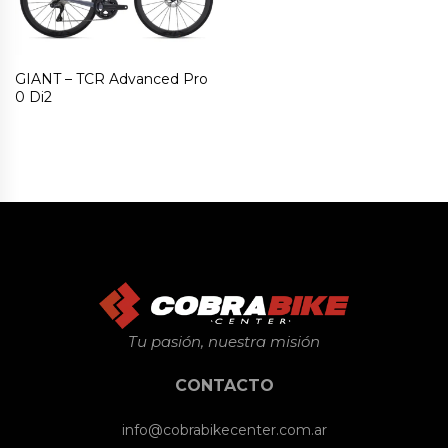
GIANT – TCR Advanced Pro
0 Di2
Tu pasión, nuestra misión
CONTACTO
info@cobrabikecenter.com.ar