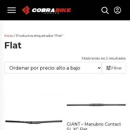
Skip
menu
to
content
Inicio
/ Productos etiquetados “Flat”
Flat
Or
Mostrando los 2 resultados
po
Filtrar
pr
al
a
ba
GIANT – Manubrio Contact
SL XC Flat