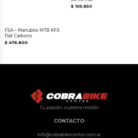
$
105.850
FSA – Manubrio MTB KFX
Flat Carbono
$
476.800
Tu pasión, nuestra misión
CONTACTO
info@cobrabikecenter.com.ar