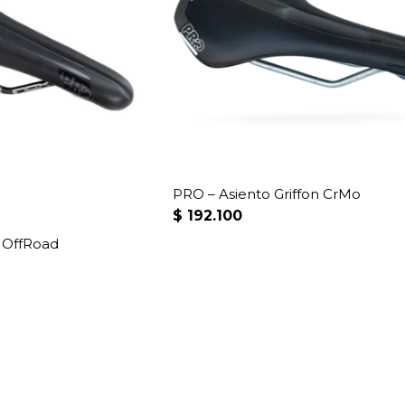
PRO – Asiento Griffon CrMo
$
192.100
n OffRoad