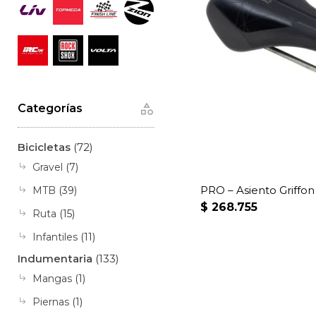
Categorías
Bicicletas
(72)
Gravel
(7)
PRO – Asiento Griffo
MTB
(39)
$
268.755
Ruta
(15)
Infantiles
(11)
Indumentaria
(133)
Mangas
(1)
Piernas
(1)