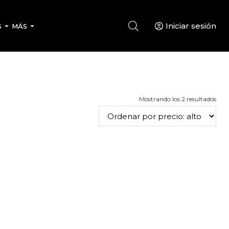
Iniciar sesión
S
MÁS
Ord
Mostrando los 2 resultados
por
prec
alto
a
bajo