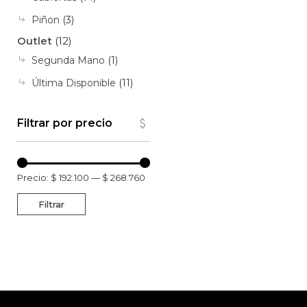
Piñon
(3)
Outlet
(12)
Segunda Mano
(1)
Última Disponible
(11)
Filtrar por precio
Precio:
$ 192.100
—
$ 268.760
Filtrar
Precio
Precio
mínimo
máximo