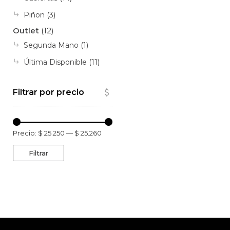
Piñon
(3)
Outlet
(12)
Segunda Mano
(1)
Última Disponible
(11)
Filtrar por precio
Precio:
$ 25.250
—
$ 25.260
Filtrar
Precio
Precio
mínimo
máximo