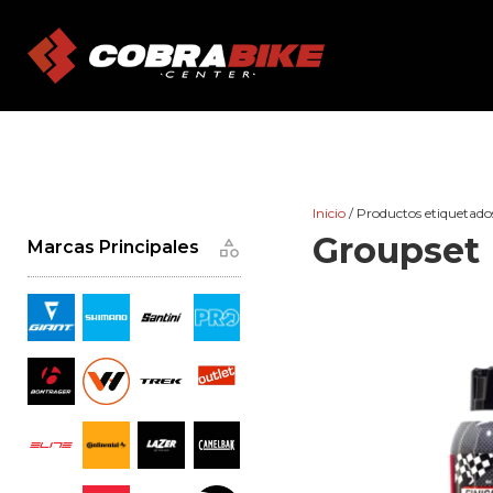
Skip
to
content
Inicio
/ Productos etiquetado
Groupset
Marcas Principales