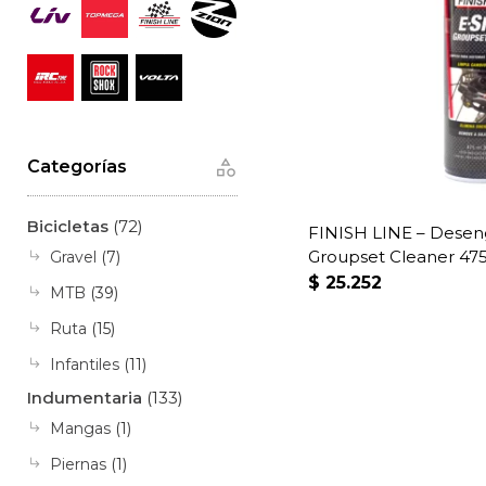
Categorías
Bicicletas
(72)
FINISH LINE – Deseng
Groupset Cleaner 47
Gravel
(7)
$
25.252
MTB
(39)
Ruta
(15)
Infantiles
(11)
Indumentaria
(133)
Mangas
(1)
Piernas
(1)