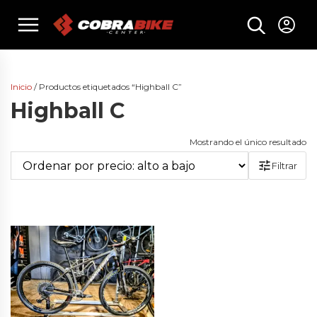
Skip
menu
to
content
Inicio
/ Productos etiquetados “Highball C”
Highball C
Mostrando el único resultado
Filtrar