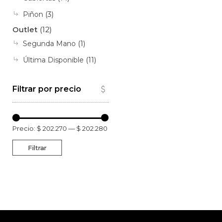
Piñon
(3)
Outlet
(12)
Segunda Mano
(1)
Última Disponible
(11)
Filtrar por precio
Precio:
$ 202.270
—
$ 202.280
Filtrar
Precio
Precio
mínimo
máximo