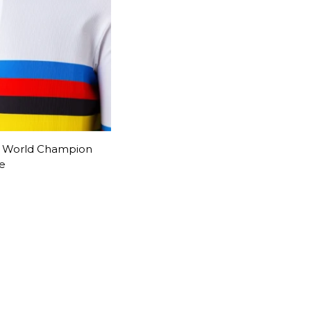
I World Champion
e
5.