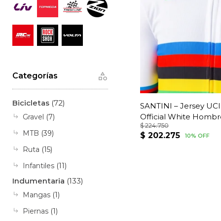
Categorías
Bicicletas
(72)
SANTINI – Jersey UC
Official White Hombr
Gravel
(7)
$
224.750
MTB
(39)
El
El
$
202.275
10% OFF
precio
precio
Ruta
(15)
original
actual
Infantiles
(11)
era:
es:
Indumentaria
(133)
$ 224.750.
$ 202.27
Mangas
(1)
Piernas
(1)