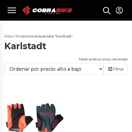
Skip
menu
to
content
Inicio
/ Productos etiquetados “Karlstadt”
Karlstadt
Mostrando el único resultado
Filtrar