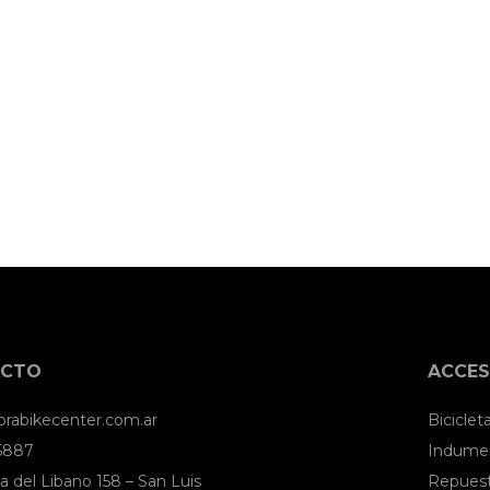
ACTO
ACCES
brabikecenter.com.ar
Biciclet
 5887
Indumen
a del Libano 158 – San Luis
Repues