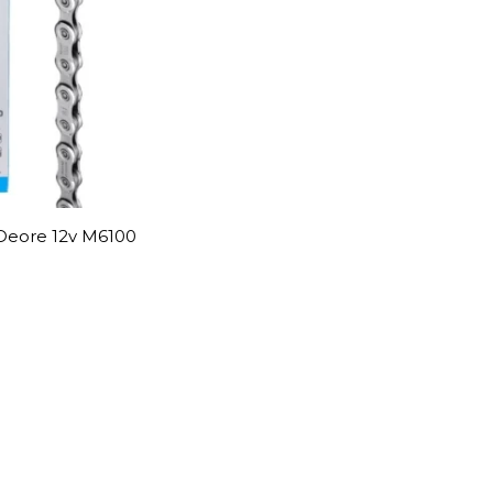
eore 12v M6100