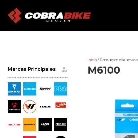
Skip
to
content
Inicio
/ Productos etiquetad
M6100
Marcas Principales