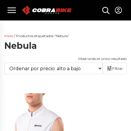
Skip
menu
to
content
Inicio
/ Productos etiquetados “Nebula”
Nebula
Mostrando el único resultado
Filtrar