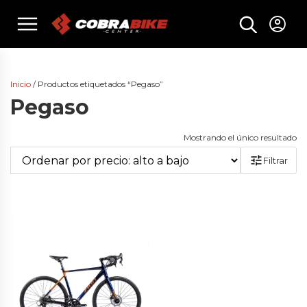
Skip
menu
to
content
Inicio
/ Productos etiquetados “Pegaso”
Pegaso
Mostrando el único resultado
Filtrar