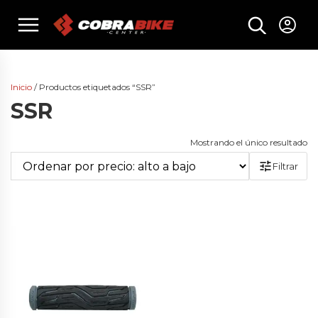
Skip
menu
to
content
Inicio
/ Productos etiquetados “SSR”
SSR
Mostrando el único resultado
Filtrar