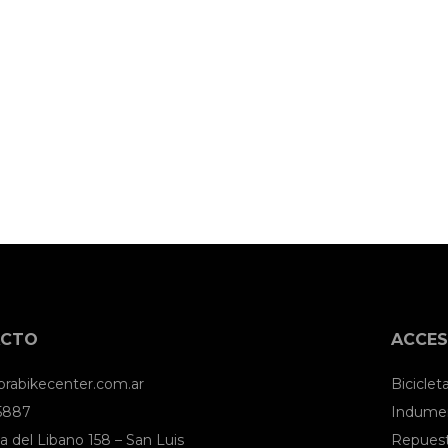
ACTO
ACCES
brabikecenter.com.ar
Biciclet
 5887
Indumen
a del Libano 158 – San Luis
Repues