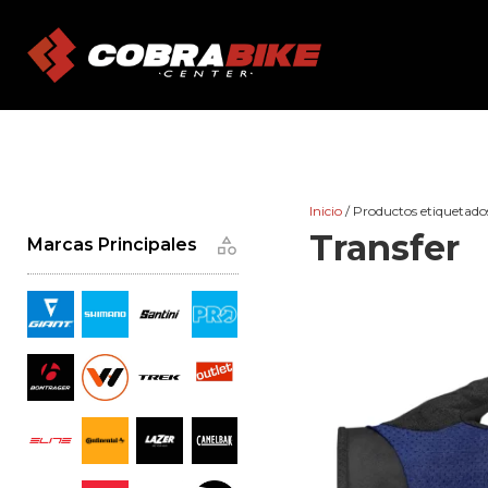
Skip
to
content
Inicio
/ Productos etiquetados
Transfer
Marcas Principales