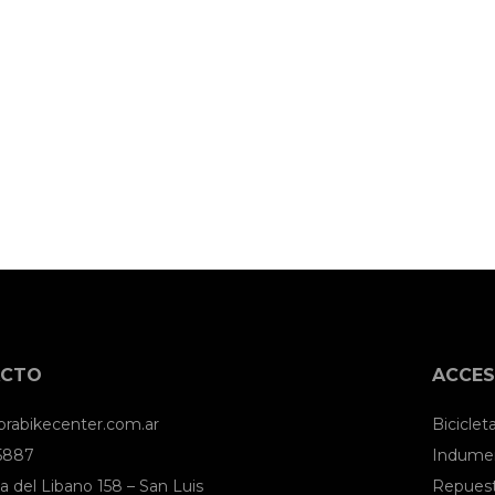
ACTO
ACCES
brabikecenter.com.ar
Biciclet
 5887
Indumen
a del Libano 158 – San Luis
Repues