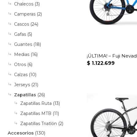
Chalecos
(3)
Camperas
(2)
Cascos
(24)
Gafas
(5)
Guantes
(18)
Medias
(16)
¡ÚLTIMA! – Fuji Nevada
$
1.122.699
Otros
(6)
Calzas
(10)
Jerseys
(21)
Zapatillas
(26)
Zapatillas Ruta
(13)
Zapatillas MTB
(11)
Zapatillas Triatlón
(2)
Accesorios
(130)