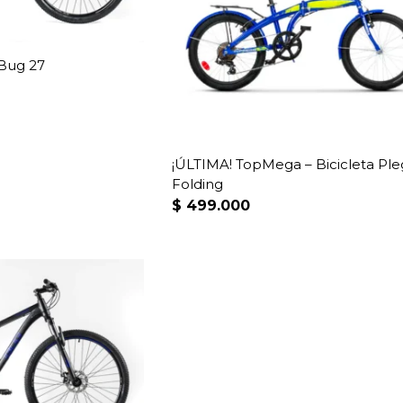
 Bug 27
¡ÚLTIMA! TopMega – Bicicleta Pl
Folding
$
499.000