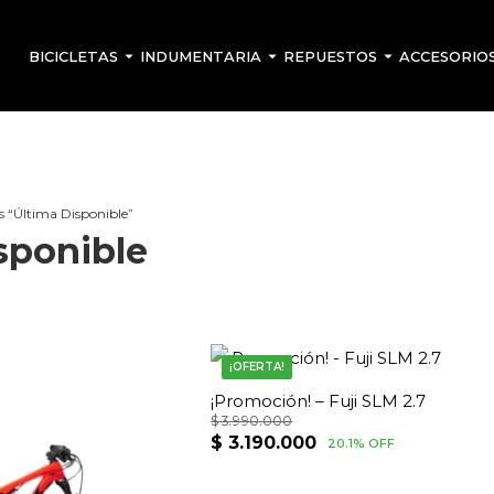
BICICLETAS
INDUMENTARIA
REPUESTOS
ACCESORIO
s “Última Disponible”
sponible
¡OFERTA!
¡Promoción! – Fuji SLM 2.7
$
3.990.000
El
El
$
3.190.000
20.1% OFF
precio
precio