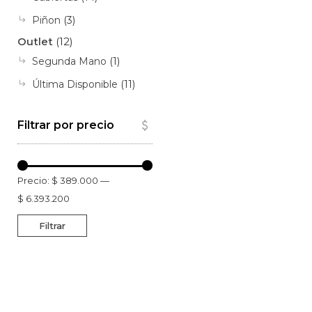
página
Piñon
(3)
de
Outlet
(12)
producto
Segunda Mano
(1)
Última Disponible
(11)
Filtrar por precio
Precio:
$ 389.000
—
$ 6.393.200
Filtrar
Precio
Precio
mínimo
máximo