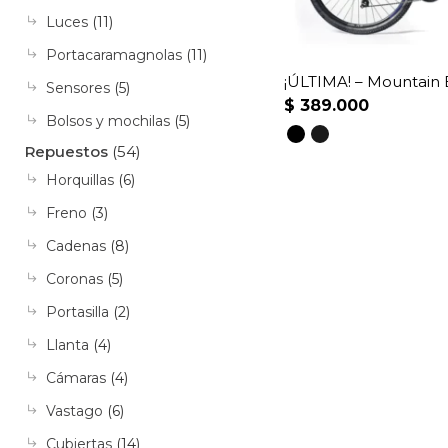
Luces
(11)
Portacaramagnolas
(11)
¡ÚLTIMA! – Mountain 
Sensores
(5)
$
389.000
Bolsos y mochilas
(5)
Repuestos
(54)
Este
Horquillas
(6)
producto
tiene
Freno
(3)
múltiples
Cadenas
(8)
variantes.
Coronas
(5)
Las
Portasilla
(2)
opciones
se
Llanta
(4)
pueden
Cámaras
(4)
elegir
Vastago
(6)
en
Cubiertas
(14)
la