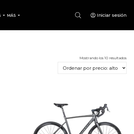
Iniciar sesión
S
MÁS
Ord
Mostrando los 10 resultados
por
prec
alto
a
bajo