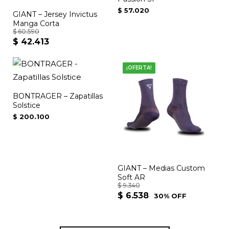
$
57.020
GIANT – Jersey Invictus
Manga Corta
$
60.590
$
42.413
El
El
precio
precio
Este
original
actual
¡OFERTA!
producto
era:
es:
tiene
$ 60.590.
$ 42.413.
BONTRAGER – Zapatillas
múltiples
Solstice
variantes.
$
200.100
Las
opciones
se
GIANT – Medias Custom
pueden
Soft AR
elegir
$
9.340
$
6.538
en
30% OFF
la
página