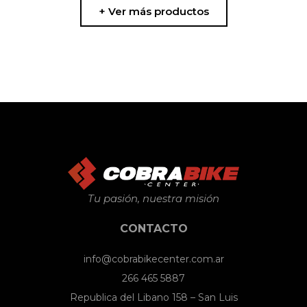
de
+ Ver más productos
producto
Tu pasión, nuestra misión
CONTACTO
info@cobrabikecenter.com.ar
266 465 5887
Republica del Libano 158 – San Luis