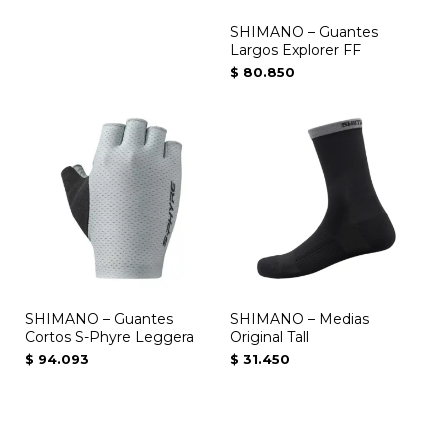
SHIMANO – Guantes
Largos Explorer FF
$
80.850
Este
producto
tiene
múltiples
variantes.
Las
opciones
se
SHIMANO – Guantes
SHIMANO – Medias
pueden
Cortos S-Phyre Leggera
Original Tall
elegir
$
94.093
$
31.450
en
la
página