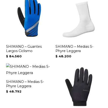
producto
tiene
múltiples
variantes.
Las
opciones
se
SHIMANO – Guantes
SHIMANO – Medias S-
pueden
Largos Ciclismo
Phyre Leggera
elegir
$
84.560
$
48.200
en
la
página
de
SHIMANO – Medias S-
producto
Phyre Leggera
$
48.792