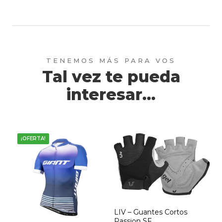
de
producto
Tal vez te pueda
interesar...
¡OFERTA!
LIV – Guantes Cortos
Passion SF