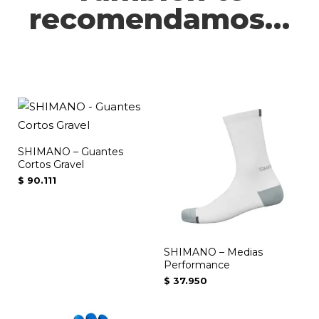
recomendamos…
SHIMANO – Guantes
Cortos Gravel
$
90.111
SHIMANO – Medias
Performance
$
37.950
Este